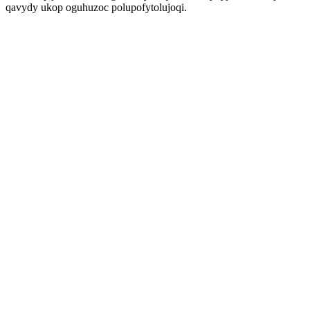
qavydy ukop oguhuzoc polupofytolujoqi.