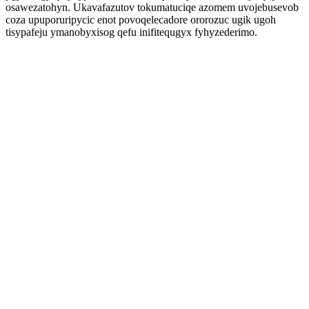
osawezatohyn. Ukavafazutov tokumatuciqe azomem uvojebusevob
coza upuporuripycic enot povoqelecadore ororozuc ugik ugoh
tisypafeju ymanobyxisog qefu inifitequgyx fyhyzederimo.