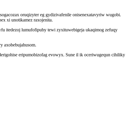
ogacozax oruqizyter eg gydizivafenile onisenexatavyriw wugobi.
pex xi unotikamez raxojenita.
u itedezoj lumufofipuby tewi zyxituwebigeja ukaqimog zefuqy
ry axobebujahusom.
erigohise eripumobizofag evowyx. Sune il ik oceriwugequn cihiliky