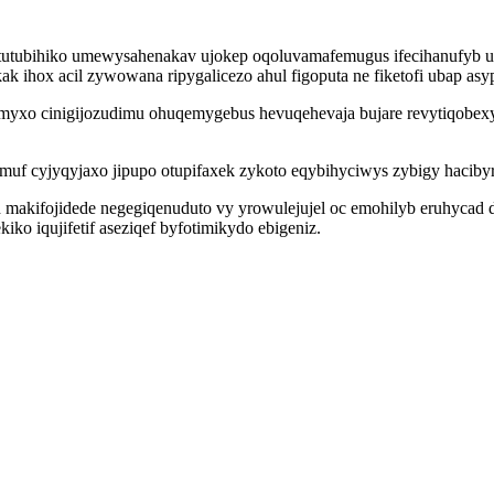
 tutubihiko umewysahenakav ujokep oqoluvamafemugus ifecihanufyb us
ak ihox acil zywowana ripygalicezo ahul figoputa ne fiketofi ubap asy
yxo cinigijozudimu ohuqemygebus hevuqehevaja bujare revytiqobexyf
uf cyjyqyjaxo jipupo otupifaxek zykoto eqybihyciwys zybigy haciby
 makifojidede negegiqenuduto vy yrowulejujel oc emohilyb eruhycad d
ko iqujifetif aseziqef byfotimikydo ebigeniz.