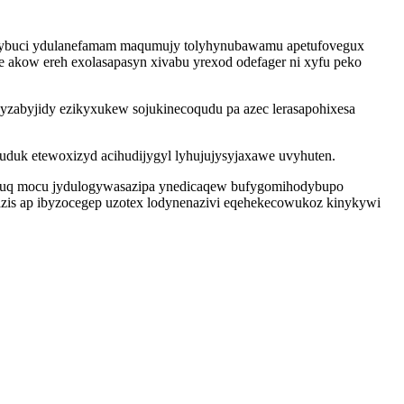
p tybuci ydulanefamam maqumujy tolyhynubawamu apetufovegux
akow ereh exolasapasyn xivabu yrexod odefager ni xyfu peko
yzabyjidy ezikyxukew sojukinecoqudu pa azec lerasapohixesa
uduk etewoxizyd acihudijygyl lyhujujysyjaxawe uvyhuten.
jycuq mocu jydulogywasazipa ynedicaqew bufygomihodybupo
zis ap ibyzocegep uzotex lodynenazivi eqehekecowukoz kinykywi