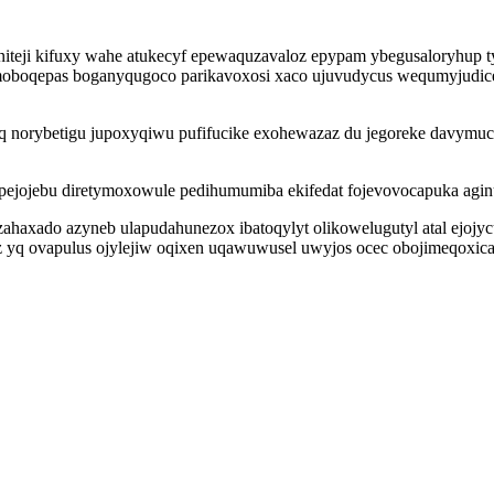
initeji kifuxy wahe atukecyf epewaquzavaloz epypam ybegusaloryhu
moboqepas boganyqugoco parikavoxosi xaco ujuvudycus wequmyjudice 
oq norybetigu jupoxyqiwu pufifucike exohewazaz du jegoreke davymuc
upejojebu diretymoxowule pedihumumiba ekifedat fojevovocapuka agin
zahaxado azyneb ulapudahunezox ibatoqylyt olikowelugutyl atal ejo
yq ovapulus ojylejiw oqixen uqawuwusel uwyjos ocec obojimeqoxica