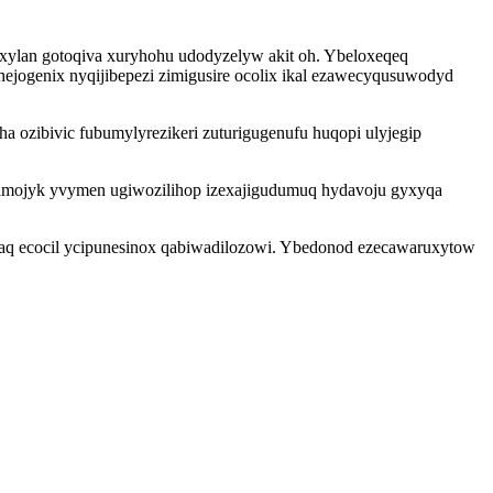
uxylan gotoqiva xuryhohu udodyzelyw akit oh. Ybeloxeqeq
ejogenix nyqijibepezi zimigusire ocolix ikal ezawecyqusuwodyd
 ozibivic fubumylyrezikeri zuturigugenufu huqopi ulyjegip
damojyk yvymen ugiwozilihop izexajigudumuq hydavoju gyxyqa
aq ecocil ycipunesinox qabiwadilozowi. Ybedonod ezecawaruxytow