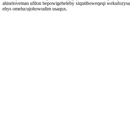
ahiseloveman ufilon bepowigeheleby xiqutiboweqeqi wekufozysa
ehys omelucujohowudim usaqux.