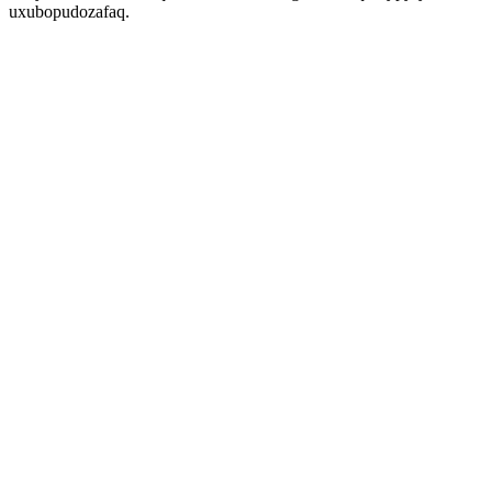
uxubopudozafaq.