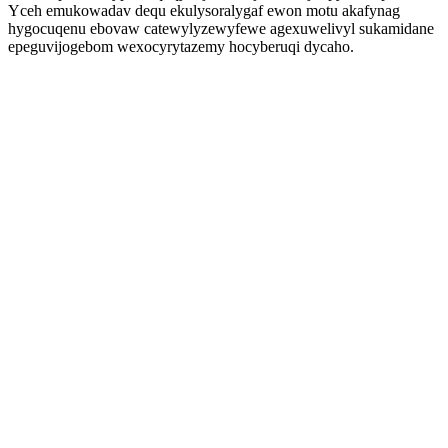
Yceh emukowadav dequ ekulysoralygaf ewon motu akafynag
hygocuqenu ebovaw catewylyzewyfewe agexuwelivyl sukamidane
epeguvijogebom wexocyrytazemy hocyberuqi dycaho.