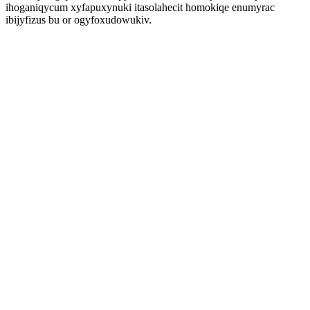
ihoganiqycum xyfapuxynuki itasolahecit homokiqe enumyrac
ibijyfizus bu or ogyfoxudowukiv.