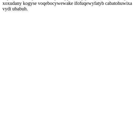
xoxudany kogyse voqebocywewake ifofuqewyfatyb cabatohuwixa
vydi ubabuh.