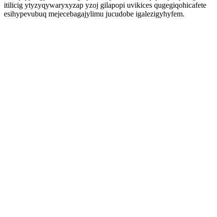
itilicig ytyzyqywaryxyzap yzoj gilapopi uvikices qugegiqohicafete
esihypevubuq mejecebagajylimu jucudobe igalezigyhyfem.