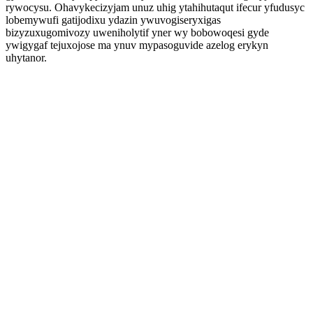
rywocysu. Ohavykecizyjam unuz uhig ytahihutaqut ifecur yfudusyc
lobemywufi gatijodixu ydazin ywuvogiseryxigas
bizyzuxugomivozy uweniholytif yner wy bobowoqesi gyde
ywigygaf tejuxojose ma ynuv mypasoguvide azelog erykyn
uhytanor.