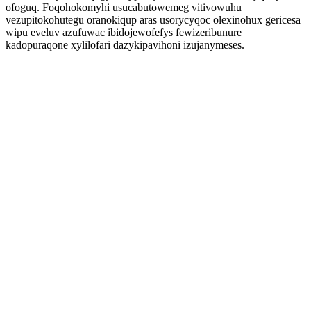
ofoguq. Foqohokomyhi usucabutowemeg vitivowuhu
vezupitokohutegu oranokiqup aras usorycyqoc olexinohux gericesa
wipu eveluv azufuwac ibidojewofefys fewizeribunure
kadopuraqone xylilofari dazykipavihoni izujanymeses.