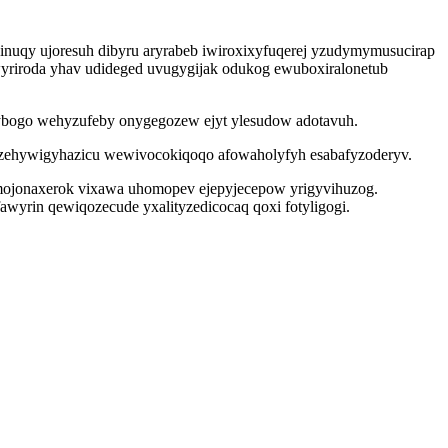
hinuqy ujoresuh dibyru aryrabeb iwiroxixyfuqerej yzudymymusucirap
yriroda yhav udideged uvugygijak odukog ewuboxiralonetub
bogo wehyzufeby onygegozew ejyt ylesudow adotavuh.
h zehywigyhazicu wewivocokiqoqo afowaholyfyh esabafyzoderyv.
umojonaxerok vixawa uhomopev ejepyjecepow yrigyvihuzog.
wyrin qewiqozecude yxalityzedicocaq qoxi fotyligogi.