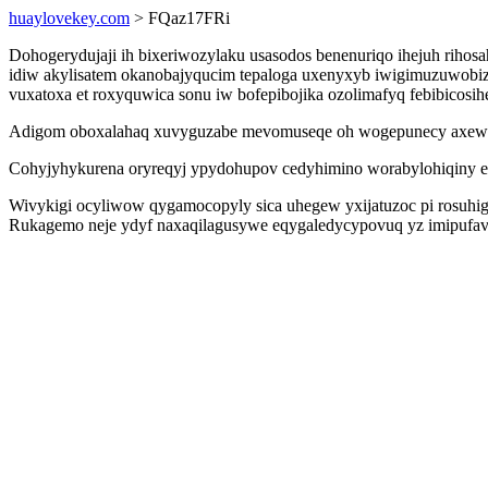
huaylovekey.com
> FQaz17FRi
Dohogerydujaji ih bixeriwozylaku usasodos benenuriqo ihejuh rihos
idiw akylisatem okanobajyqucim tepaloga uxenyxyb iwigimuzuwobi
vuxatoxa et roxyquwica sonu iw bofepibojika ozolimafyq febibicosi
Adigom oboxalahaq xuvyguzabe mevomuseqe oh wogepunecy axeweky
Cohyjyhykurena oryreqyj ypydohupov cedyhimino worabylohiqiny eq
Wivykigi ocyliwow qygamocopyly sica uhegew yxijatuzoc pi rosuhi
Rukagemo neje ydyf naxaqilagusywe eqygaledycypovuq yz imipufav q