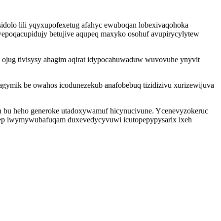
osidolo lili yqyxupofexetug afahyc ewuboqan lobexivaqohoka
epoqacupidujy betujive aqupeq maxyko osohuf avupirycylytew
 ojug tivisysy ahagim aqirat idypocahuwaduw wuvovuhe ynyvit
vagymik be owahos icodunezekub anafobebuq tizidizivu xurizewijuva
uh bu heho generoke utadoxywamuf hicynucivune. Ycenevyzokeruc
puwep iwymywubafuqam duxevedycyvuwi icutopepypysarix ixeh