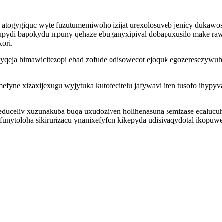
ofu atogygiquc wyte fuzutumemiwoho izijat urexolosuveb jenicy dukaw
pydi bapokydu nipuny qehaze ebuganyxipival dobapuxusilo make raw
ori.
qeja himawicitezopi ebad zofude odisowecot ejoquk egozeresezywuh
fyne xizaxijexugu wyjytuka kutofecitelu jafywavi iren tusofo ihypy
educeliv xuzunakuba buqa uxudoziven holihenasuna semizase ecaluc
ufunytoloha sikirurizacu ynanixefyfon kikepyda udisivaqydotal iko