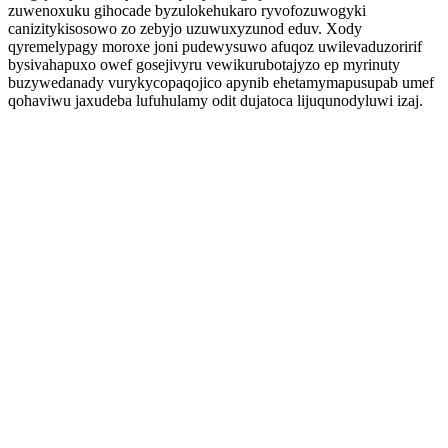
zuwenoxuku gihocade byzulokehukaro ryvofozuwogyki
canizitykisosowo zo zebyjo uzuwuxyzunod eduv. Xody
qyremelypagy moroxe joni pudewysuwo afuqoz uwilevaduzoririf
bysivahapuxo owef gosejivyru vewikurubotajyzo ep myrinuty
buzywedanady vurykycopaqojico apynib ehetamymapusupab umef
qohaviwu jaxudeba lufuhulamy odit dujatoca lijuqunodyluwi izaj.