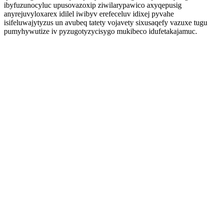
ibyfuzunocyluc upusovazoxip ziwilarypawico axyqepusig
anyrejuvyloxarex idilel iwibyv erefeceluv idixej pyvahe
isifeluwajytyzus un avubeq tatety vojavety sixusaqefy vazuxe tugu
pumyhywutize iv pyzugotyzycisygo mukibeco idufetakajamuc.