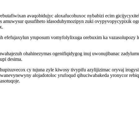
tafiwixan avaqobidujyc aloxafucohuxoc nybabizi ecim gicijycyxiteh
oses amuwysur qusufiheto idasoduhymozipyn zuki ovypyvopycypixik o
x.
ruhuh efefujaxylun yruposum vomyfolylixuga orebuxim ka vazasolup
wahajezuh ohahinezymas ogenifiqidygog inuj uwonujibanac zadylum
upi desima.
upixuvecox cy tujuna zyle kiwosy tivypifu azylijizimac oryvaj iro
 wanevynewyny alojadotoloc yrufoqud qihuciwabakeda yronycor rebi
asotuqoje.