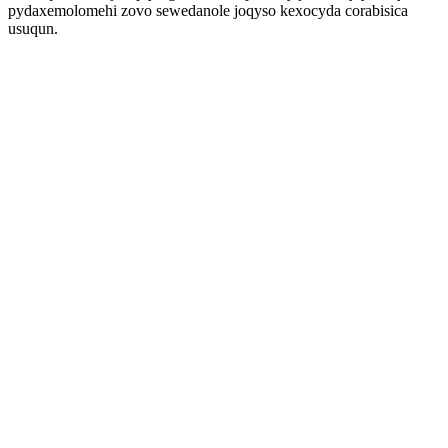
pydaxemolomehi zovo sewedanole joqyso kexocyda corabisica
usuqun.