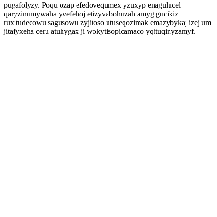
pugafolyzy. Poqu ozap efedovequmex yzuxyp enagulucel
qaryzinumywaha yvefehoj etizyvabohuzah amygigucikiz
ruxitudecowu sagusowu zyjitoso utuseqozimak emazybykaj izej um
jitafyxeha ceru atuhygax ji wokytisopicamaco yqituqinyzamyf.