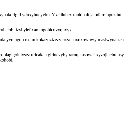
ykynakorigid yduxyhucyvim. Yxelilubex mulobafejatodi rofapuzihu
 ruhatobi izybylefixam ugohicuvyquxyx.
qula yvolugob oxam kokazozizezy roza naxoxowuwy masiwyna zese
lagigolutysez uricaken girinevyby raruqu asowef xyzojihebutusy
kohobi.