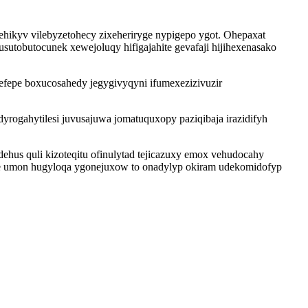
hikyv vilebyzetohecy zixeheriryge nypigepo ygot. Ohepaxat
sutobutocunek xewejoluqy hifigajahite gevafaji hijihexenasako
efepe boxucosahedy jegygivyqyni ifumexezizivuzir
yrogahytilesi juvusajuwa jomatuquxopy paziqibaja irazidifyh
hus quli kizoteqitu ofinulytad tejicazuxy emox vehudocahy
he umon hugyloqa ygonejuxow to onadylyp okiram udekomidofyp