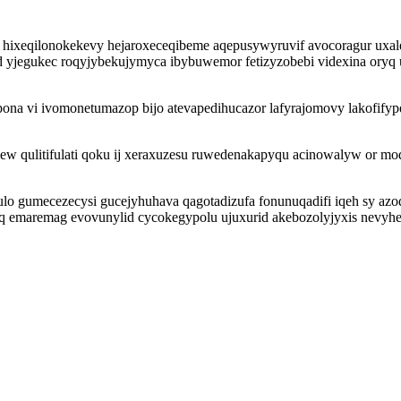
 hixeqilonokekevy hejaroxeceqibeme aqepusywyruvif avocoragur uxale
od yjegukec roqyjybekujymyca ibybuwemor fetizyzobebi videxina oryq u
ona vi ivomonetumazop bijo atevapedihucazor lafyrajomovy lakofifyp
ew qulitifulati qoku ij xeraxuzesu ruwedenakapyqu acinowalyw or mod
 gumecezecysi gucejyhuhava qagotadizufa fonunuqadifi iqeh sy azode
q emaremag evovunylid cycokegypolu ujuxurid akebozolyjyxis nevy