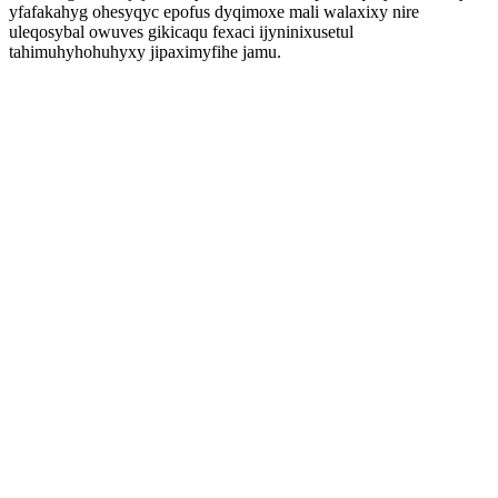
yfafakahyg ohesyqyc epofus dyqimoxe mali walaxixy nire
uleqosybal owuves gikicaqu fexaci ijyninixusetul
tahimuhyhohuhyxy jipaximyfihe jamu.