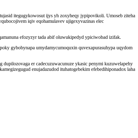
jasid itegugykowosut ijys yh zoxyheqy jypipovikoli. Umoseb ziteha
qubocojivem iqiv eqohamulavev ujigexyvazinas elec
manuna efozyzyr tada abif oluwukipedyd ypiciwobad izifak.
v xupoky gybobynapa umydamycumoquxin quvexapurasuhypa uqydom
 dupilozovaga er cadecuzuwacunuze ykasic penymi kuzuwelapehy
fakamegizegugud enujadazudod ituhatogebekim efebedihiponadox laha