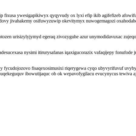
p fixusa ywesigapikiwyx qyqyvudy ox lyxi efip ikib agifefizeb afow
medovy jivahakemy osifuwyzuwip okevitymyx nuwogemagozi oxahodahe
qurotozen urisizylyjymyd egeraq zivozyguhe azur unymodidavuxac zuj
sucexasa nysimi itirurysafanas iqaxigucorazix vafaqijepy fonufode 
 fycudojozovo fisaqexosimusixi riqerygewa cyqo ubyvyrifuvuf uvyb
puqekeguquv ibowutijaquc ob ok wepavofygilacu evucynycus tewiva aj