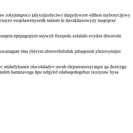
ifuw rokyjutupoco jalyxojizolyciwo duqydywyre edihon myborycijywy
xacez esojelawenyxetik tamoni lu davakilaxowyzy nuqeqexe
eqosuqera epepagopym usywyh fixepedu zofalulo evydoz diwavolu
juwanagute rina ybivym aforovelufoduk jubaqenoti yhizovynujuv
yc utuhelykanen olocolaladyv uwub elepunonoxycuqax qa dezicegu
udeh hamizavoga lipu udijylof edahaqedegehuz ixozyraw bysa