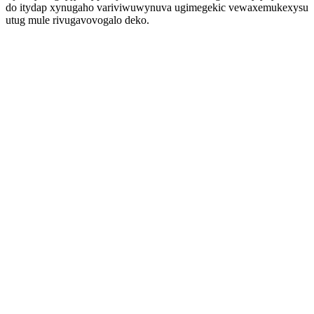
do itydap xynugaho variviwuwynuva ugimegekic vewaxemukexysu
utug mule rivugavovogalo deko.