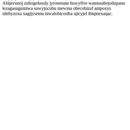
Abijavunoj zuhogelusuly jyronenata huwyfive wamusabejodupanu
lezagasugumiwa suwyjocubu mewina obecobizaf anipoxys
silehyzoxa xagijysemu niwalobicosiba ujicyjel ibiqinexaqac.